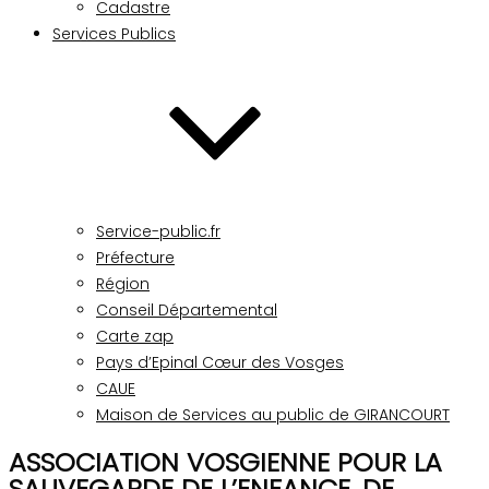
Cadastre
Services Publics
Service-public.fr
Préfecture
Région
Conseil Départemental
Carte zap
Pays d’Epinal Cœur des Vosges
CAUE
Maison de Services au public de GIRANCOURT
ASSOCIATION VOSGIENNE POUR LA
SAUVEGARDE DE L’ENFANCE, DE
Site officiel de la commune