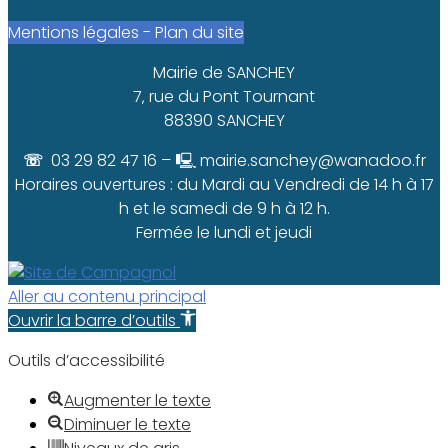
Mentions légales
-
Plan du site
Mairie de SANCHEY
7‚ rue du Pont Tournant
88390 SANCHEY
☏
03 29 82 47 16 –
🖳 mairie.sanchey@wanadoo.fr
Horaires ouvertures : du Mardi au Vendredi de 14 h à 17
h et le samedi de 9 h à 12 h.
Fermée le lundi et jeudi
Aller au contenu principal
Ouvrir la barre d’outils
Outils d’accessibilité
Augmenter le texte
Diminuer le texte